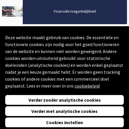
Financiële toegankelijkheid
Financiële toegankelijkheid
Gezondheidstoestand by proxy
Deze website maakt gebruik van cookies. De essentiële en
Gezondheidstoestand by proxy
functionele cookies zijn nodig voor het goed functioneren
van de website en kunnen niet worden geweigerd. Andere
cookies worden uitsluitend gebruikt voor statistische
Doelgroepenzorg
doeleinden (analytische cookies) en worden enkel geplaatst
nadat je een keuze gemaakt hebt. Er worden geen tracking
Doelgroepenzorg
cookies of andere cookies met een commercieel doel
geplaatst. Lees er meer over in ons
cookiebeleid
Geneesmiddelengebruik
Verder zonder analytische cookies
Geneesmiddelengebruik
Verder met analytische cookies
Cookies instellen
Powered by
Swing Mosaic