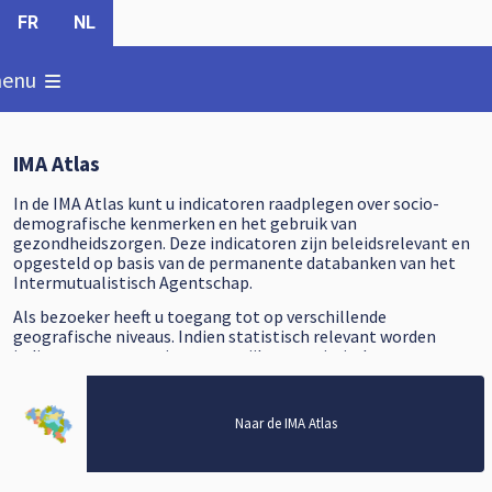
FR
NL
oon
enu
IMA Atlas
In de IMA Atlas kunt u indicatoren raadplegen over socio-
demografische kenmerken en het gebruik van
gezondheidszorgen. Deze indicatoren zijn beleidsrelevant en
opgesteld op basis van de permanente databanken van het
Intermutualistisch Agentschap.
Als bezoeker heeft u toegang tot op verschillende
geografische niveaus. Indien statistisch relevant worden
indicatoren tot op niveau van wijk en statistische sector
berekend. Omwille van privacy worden sommige indicatoren
Naar de IMA Atlas (opent in een nieuw tabblad)
niet weergegeven tot op dit detailniveau. Specifieke
indicatoren zijn beschikbaar per ziekenhuis.
Naar de IMA Atlas
Deze website is permanent onder ontwikkeling. Contacteer
ons dan ook met uw vragen of suggesties.