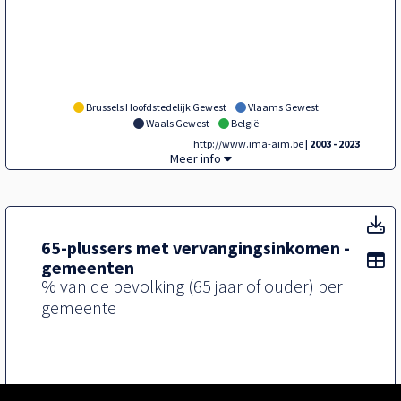
Brussels Hoofdstedelijk Gewest
Vlaams Gewest
Waals Gewest
België
http://www.ima-aim.be
| 2003 - 2023
Tegel,
Meer info
T
65-plussers met vervangingsinkomen -
To
gemeenten
% van de bevolking (65 jaar of ouder) per
gemeente