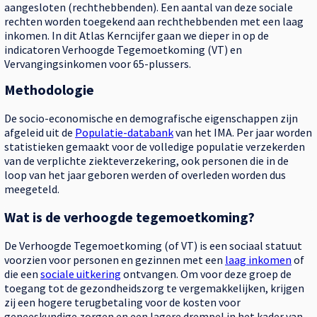
aangesloten (rechthebbenden). Een aantal van deze sociale
rechten worden toegekend aan rechthebbenden met een laag
inkomen. In dit Atlas Kerncijfer gaan we dieper in op de
indicatoren Verhoogde Tegemoetkoming (VT) en
Vervangingsinkomen voor 65-plussers.
Methodologie
De socio-economische en demografische eigenschappen zijn
afgeleid uit de
Populatie-databank
van het IMA. Per jaar worden
statistieken gemaakt voor de volledige populatie verzekerden
van de verplichte ziekteverzekering, ook personen die in de
loop van het jaar geboren werden of overleden worden dus
meegeteld.
Wat is de verhoogde tegemoetkoming?
De Verhoogde Tegemoetkoming (of VT) is een sociaal statuut
voorzien voor personen en gezinnen met een
laag inkomen
of
die een
sociale uitkering
ontvangen. Om voor deze groep de
toegang tot de gezondheidszorg te vergemakkelijken, krijgen
zij een hogere terugbetaling voor de kosten voor
geneeskundige zorgen en een lagere drempel in het kader van