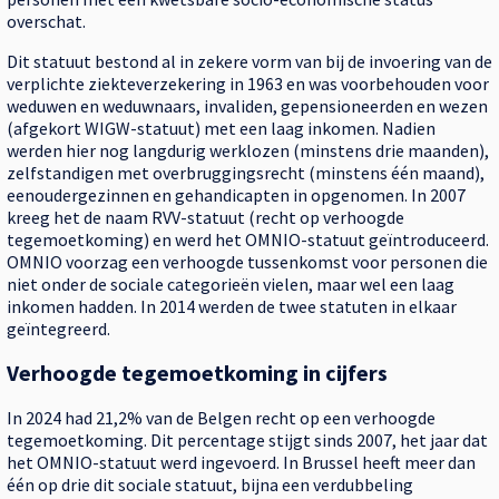
overschat.
Dit statuut bestond al in zekere vorm van bij de invoering van de
verplichte ziekteverzekering in 1963 en was voorbehouden voor
weduwen en weduwnaars, invaliden, gepensioneerden en wezen
(afgekort WIGW-statuut) met een laag inkomen. Nadien
werden hier nog langdurig werklozen (minstens drie maanden),
zelfstandigen met overbruggingsrecht (minstens één maand),
eenoudergezinnen en gehandicapten in opgenomen. In 2007
kreeg het de naam RVV-statuut (recht op verhoogde
tegemoetkoming) en werd het OMNIO-statuut geïntroduceerd.
OMNIO voorzag een verhoogde tussenkomst voor personen die
niet onder de sociale categorieën vielen, maar wel een laag
inkomen hadden. In 2014 werden de twee statuten in elkaar
geïntegreerd.
Verhoogde tegemoetkoming in cijfers
In 2024 had 21,2% van de Belgen recht op een verhoogde
tegemoetkoming. Dit percentage stijgt sinds 2007, het jaar dat
het OMNIO-statuut werd ​​​​ingevoerd. In Brussel heeft meer dan
één op drie dit sociale statuut, bijna een verdubbeling