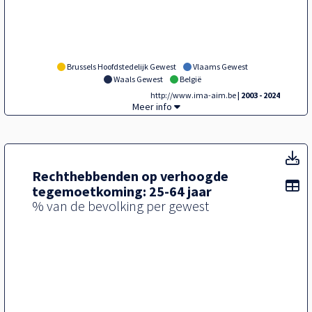
Brussels Hoofdstedelijk Gewest
Vlaams Gewest
Waals Gewest
België
http://www.ima-aim.be
| 2003 - 2024
Tegel,
Meer info
T
Rechthebbenden op verhoogde
To
tegemoetkoming: 25-64 jaar
% van de bevolking per gewest