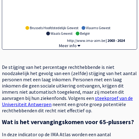
Brussels Hoofdstedelijk Gewest
Vlaams Gewest
Waals Gewest
België
http://www.ima-aim.be
| 2003 - 2024
Tegel,
Meer info
De stijging van het percentage rechthebbende is niet
noodzakelijk het gevolg van een (zelfde) stijging van het aantal
personen met een laag inkomen. Personen met een laag
inkomen die geen sociale uitkering ontvangen, krijgen dit
immers niet automatisch toegekend, maar zij moeten dit
aanvragen bij hun ​​ziekenfonds. Volgens een
steekproef van de
Universiteit Antwerpen
neemt een grote groep potentiële
rechthebbenden dit recht niet effectief op.
Wat is het vervangingskomen voor 65-plussers?
In deze indicator op de IMA Atlas worden ​​een aantal