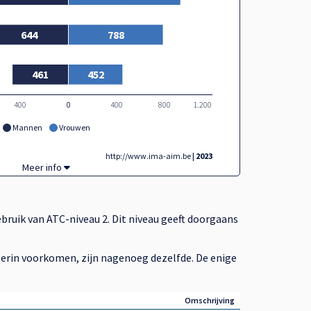
644
788
461
452
400
0
0
400
800
1.200
Mannen
Vrouwen
http://www.ima-aim.be
| 2023
Geneesmiddelengebruik in België per geslacht en leeftijdscategorie,
Meer info
bruik van ATC-niveau 2. Dit niveau geeft doorgaans
die erin voorkomen, zijn nagenoeg dezelfde. De enige
Omschrijving