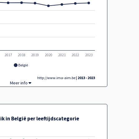
2017
2018
2019
2020
2021
2022
2023
België
http://www.ima-aim.be
| 2013 - 2023
Geneesmiddelengebruik in België,
Meer info
 in België per leeftijdscategorie