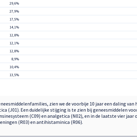
29,6%
27,9%
17,5%
14,1%
12,8%
12,1%
12,8%
8,9%
10,4%
13,5%
geneesmiddelenfamilies, zien we de voorbije 10 jaar een daling van
ca (J01). Een duidelijke stijging is te zien bij geneesmiddelen v
inesysteem (C09) en analgetica (N02), en in de laatste vier jaar 
ningen (R03) en antihistaminica (R06).