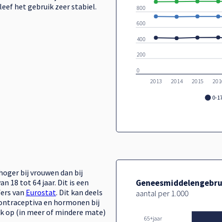
leef het gebruik zeer stabiel.
800
600
400
200
0
2013
2014
2015
201
0-17
oger bij vrouwen dan bij
n 18 tot 64 jaar. Dit is een
fers van
Eurostat
. Dit kan deels
aantal per 1.000
ontraceptiva en hormonen bij
ok op (in meer of mindere mate)
65+jaar