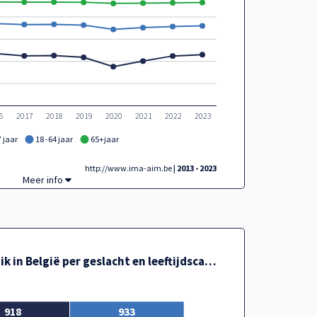
6
2017
2018
2019
2020
2021
2022
2023
 jaar
18 -64 jaar
65+jaar
http://www.ima-aim.be
| 2013 - 2023
Geneesmiddelengebruik in België per leeftijdscategorie,
Meer info
Geneesmiddelengebruik in België per geslacht en leeftijdscategorie
918
933