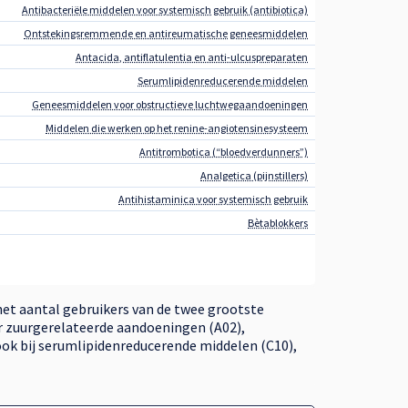
Antibacteriële middelen voor systemisch gebruik (antibiotica)
Ontstekingsremmende en antireumatische geneesmiddelen
Antacida, antiflatulentia en anti-ulcuspreparaten
Serumlipidenreducerende middelen
Geneesmiddelen voor obstructieve luchtwegaandoeningen
Middelen die werken op het renine-angiotensinesysteem
Antitrombotica (“bloedverdunners”)
Analgetica (pijnstillers)
Antihistaminica voor systemisch gebruik
Bètablokkers
 het aantal gebruikers van de twee grootste
oor zuurgerelateerde aandoeningen (A02),
ook bij serumlipidenreducerende middelen (C10),