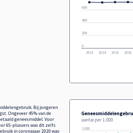
600
400
200
0
2013
2014
2015
2016
smiddelengebruik. Bij jongeren
agst. Ongeveer 45% van de
Geneesmiddelengebruik
betaald geneesmiddel. Voor
aantal per 1.000
or 65-plussers was dit zelfs
1.000
bruik in coronajaar 2020 was