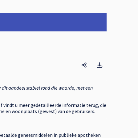
Algemeen geneesmi
Algemeen ge
 dit aandeel stabiel rond die waarde, met een
elf vindt u meer gedetailleerde informatie terug, die
rie en woonplaats (gewest) van de gebruikers.
gbetaalde geneesmiddelen in publieke apotheken