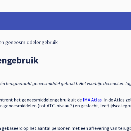
n geneesmiddelengebruik
ma's binnen Geneesmiddelengebruik
engebruik
één terugbetaald geneesmiddel gebruikt. Het voorbije decennium lag
omtrent het geneesmiddelengebruik uit de
IMA Atlas
. In de Atlas z
an geneesmiddelen (tot ATC-niveau 3) en geslacht, leeftijdscatego
n gebaseerd op het aantal personen met een aflevering van teru