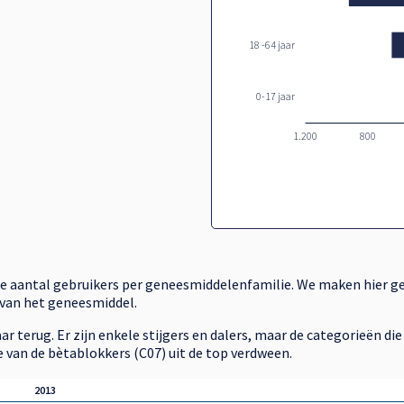
18 -64 jaar
0-17 jaar
1.200
800
de aantal gebruikers per geneesmiddelenfamilie. We maken hier ge
 van het geneesmiddel.
 jaar terug. Er zijn enkele stijgers en dalers, maar de categorieën 
e van de bètablokkers (C07) uit de top verdween.
2013