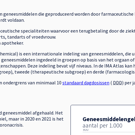
ijn geneesmiddelen die geproduceerd worden door farmaceutische 
rdt voldaan.
ceutische specialiteiten waarvoor een terugbetaling door de ziekt
rts, tandarts of vroedvrouw.
 apotheker.
hemical) is een internationale indeling van geneesmiddelen, die u
n geneesmiddelen ingedeeld in groepen op basis van het orgaan o
nschappen. Deze indeling bevat vijf niveaus. In de IMA Atlas ka
roep), tweede (therapeutische subgroep) en derde (farmacologis
 een ondergrens van minimaal 10
standaard dagdosissen
(
DDD
) per j
ld geneesmiddel afgehaald. Het
Geneesmiddelengebr
iel, maar in 2020 en 2021 is het
aantal per 1.000
oronacrisis.
800