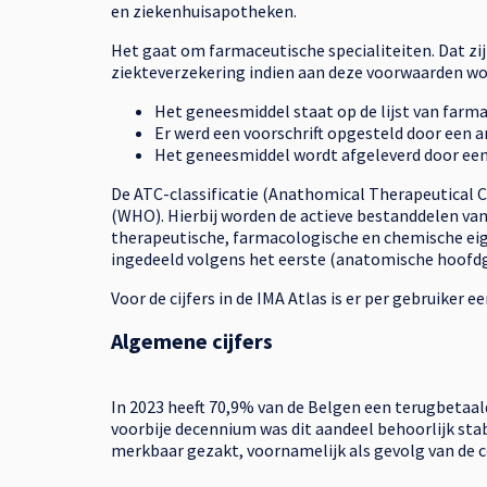
en ziekenhuisapotheken.
Het gaat om farmaceutische specialiteiten. Dat z
ziekteverzekering indien aan deze voorwaarden wo
Het geneesmiddel staat op de lijst van farma
Er werd een voorschrift opgesteld door een a
Het geneesmiddel wordt afgeleverd door een
De ATC-classificatie (Anathomical Therapeutical C
(WHO). Hierbij worden de actieve bestanddelen va
therapeutische, farmacologische en chemische eige
ingedeeld volgens het eerste (anatomische hoofdg
Voor de cijfers in de IMA Atlas is er per gebruiker
Algemene cijfers
In 2023 heeft 70,9% van de Belgen een terugbetaa
voorbije decennium was dit aandeel behoorlijk stab
merkbaar gezakt, voornamelijk als gevolg van de c