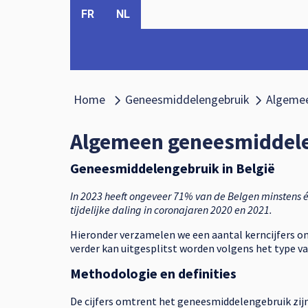
FR
NL
Home
Geneesmiddelengebruik
Algemee
Alle thema's
Alle the
Algemeen geneesmiddel
Geneesmiddelengebruik in België
In 2023 heeft ongeveer 71% van de Belgen minstens 
tijdelijke daling in coronajaren 2020 en 2021.
Hieronder verzamelen we een aantal kerncijfers 
verder kan uitgesplitst worden volgens het type v
Methodologie en definities
De cijfers omtrent het geneesmiddelengebruik zij