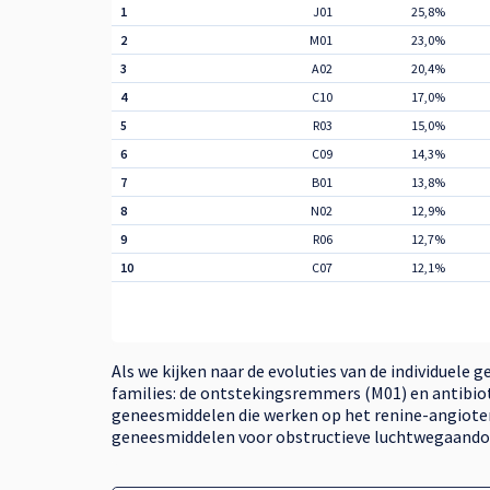
1
J01
25,8%
2
M01
23,0%
3
A02
20,4%
4
C10
17,0%
5
R03
15,0%
6
C09
14,3%
7
B01
13,8%
8
N02
12,9%
9
R06
12,7%
10
C07
12,1%
Als we kijken naar de evoluties van de individuele 
families: de ontstekingsremmers (M01) en antibioti
geneesmiddelen die werken op het renine-angiotens
geneesmiddelen voor obstructieve luchtwegaandoe