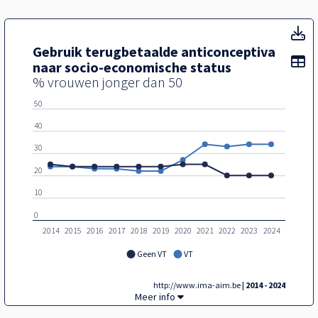
Ge
Gebruik terugbetaalde anticonceptiva
To
naar socio-economische status
% vrouwen jonger dan 50
50
40
30
20
10
0
2014
2015
2016
2017
2018
2019
2020
2021
2022
2023
2024
Geen VT
VT
http://www.ima-aim.be
| 2014 - 2024
Gebruik terugbetaalde anticonceptiva naar
Meer info