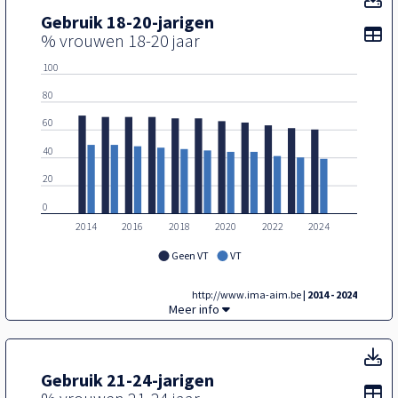
Gebruik 18-20-jarigen
To
% vrouwen 18-20 jaar
100
80
60
40
20
0
2014
2016
2018
2020
2022
2024
Geen VT
VT
http://www.ima-aim.be
| 2014 - 2024
Gebruik 18-20-jarigen,
Meer info
Ge
Gebruik 21-24-jarigen
To