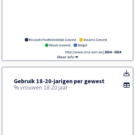
Brussels Hoofdstedelijk Gewest
Vlaams Gewest
Waals Gewest
België
http://www.ima-aim.be
| 2014 - 2024
Tegel,
Meer info
T
Gebruik 18-20-jarigen per gewest
To
% vrouwen 18-20 jaar