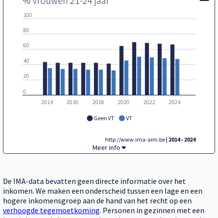
% vrouwen 21-24 jaar
100
80
60
40
20
0
2014
2016
2018
2020
2022
2024
Geen VT
VT
http://www.ima-aim.be
| 2014 - 2024
Gebruik 21-24-jarigen,
Meer info
De IMA-data bevatten geen directe informatie over het
inkomen. We maken een onderscheid tussen een lage en een
hogere inkomensgroep aan de hand van het recht op een
verhoogde tegemoetkoming
. Personen in gezinnen met een