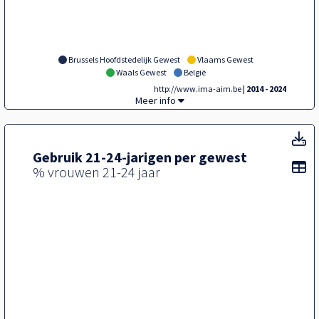
Brussels Hoofdstedelijk Gewest
Vlaams Gewest
Waals Gewest
België
http://www.ima-aim.be
| 2014 - 2024
Tegel,
Meer info
T
Gebruik 21-24-jarigen per gewest
To
% vrouwen 21-24 jaar