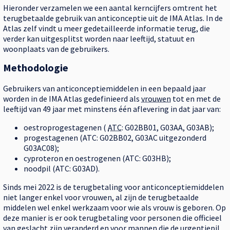
Hieronder verzamelen we een aantal kerncijfers omtrent het
terugbetaalde gebruik van anticonceptie uit de IMA Atlas. In de
Atlas zelf vindt u meer gedetailleerde informatie terug, die
verder kan uitgesplitst worden naar leeftijd, statuut en
woonplaats van de gebruikers.
Methodologie
Gebruikers van anticonceptiemiddelen in een bepaald jaar
worden in de IMA Atlas gedefinieerd als
vrouwen
tot en met de
leeftijd van 49 jaar met minstens één aflevering in dat jaar van:
oestroprogestagenen (
ATC
: G02BB01, G03AA, G03AB);
progestagenen (ATC: G02BB02, G03AC uitgezonderd
G03AC08);
cyproteron en oestrogenen (ATC: G03HB);
noodpil (ATC: G03AD).
Sinds mei 2022 is de terugbetaling voor anticonceptiemiddelen
niet langer enkel voor vrouwen, al zijn de terugbetaalde
middelen wel enkel werkzaam voor wie als vrouw is geboren. Op
deze manier is er ook terugbetaling voor personen die officieel
van geslacht zijn veranderd en voor mannen die de urgentiepil