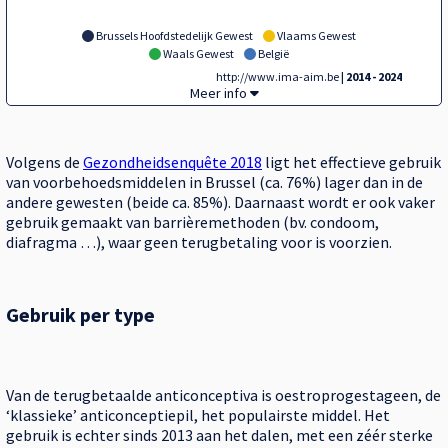
Brussels Hoofdstedelijk Gewest
Vlaams Gewest
Waals Gewest
België
http://www.ima-aim.be
| 2014 - 2024
Tegel,
Meer info
Volgens de
Gezondheidsenquête 2018
ligt het effectieve gebruik
van voorbehoedsmiddelen in Brussel (ca. 76%) lager dan in de
andere gewesten (beide ca. 85%). Daarnaast wordt er ook vaker
gebruik gemaakt van barrièremethoden (bv. condoom,
diafragma …), waar geen terugbetaling voor is voorzien.
Gebruik per type
Van de terugbetaalde anticonceptiva is oestroprogestageen, de
‘klassieke’ anticonceptiepil, het populairste middel. Het
gebruik is echter sinds 2013 aan het dalen, met een zéér sterke