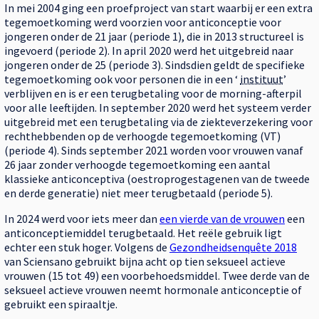
In mei 2004 ging een proefproject van start waarbij er een extra
tegemoetkoming werd voorzien voor anticonceptie voor
jongeren onder de 21 jaar (periode 1), die in 2013 structureel is
ingevoerd (periode 2). In april 2020 werd het uitgebreid naar
jongeren onder de 25 (periode 3). Sindsdien geldt de specifieke
tegemoetkoming ook voor personen die in een ‘
instituut
’
verblijven en is er een terugbetaling voor de morning-afterpil
voor alle leeftijden. In september 2020 werd het systeem verder
uitgebreid met een terugbetaling via de ziekteverzekering voor
rechthebbenden op de verhoogde tegemoetkoming (VT)
(periode 4). Sinds september 2021 worden voor vrouwen vanaf
26 jaar zonder verhoogde tegemoetkoming een aantal
klassieke anticonceptiva (oestroprogestagenen van de tweede
en derde generatie) niet meer terugbetaald (periode 5).
In 2024 werd voor iets meer dan
een vierde van de vrouwen
een
anticonceptiemiddel terugbetaald. Het reële gebruik ligt
echter een stuk hoger. Volgens de
Gezondheidsenquête 2018
van Sciensano gebruikt bijna acht op tien seksueel actieve
vrouwen (15 tot 49) een voorbehoedsmiddel. Twee derde van de
seksueel actieve vrouwen neemt hormonale anticonceptie of
gebruikt een spiraaltje.