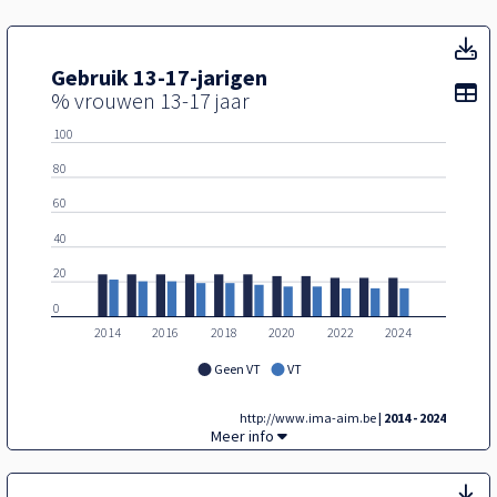
Ge
Gebruik 13-17-jarigen
To
% vrouwen 13-17 jaar
100
80
60
40
20
0
2014
2016
2018
2020
2022
2024
Geen VT
VT
http://www.ima-aim.be
| 2014 - 2024
Gebruik 13-17-jarigen,
Meer info
Ge