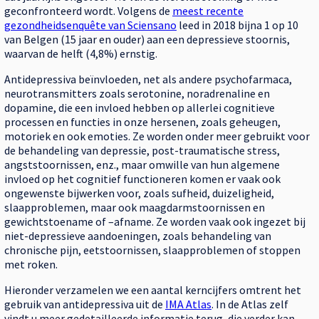
geconfronteerd wordt. Volgens de
meest recente
gezondheidsenquête van Sciensano
leed in 2018 bijna 1 op 10
van Belgen (15 jaar en ouder) aan een depressieve stoornis,
waarvan de helft (4,8%) ernstig.
Antidepressiva beïnvloeden, net als andere psychofarmaca,
neurotransmitters zoals serotonine, noradrenaline en
dopamine, die een invloed hebben op allerlei cognitieve
processen en functies in onze hersenen, zoals geheugen,
motoriek en ook emoties. Ze worden onder meer gebruikt voor
de behandeling van depressie, post-traumatische stress,
angststoornissen, enz., maar omwille van hun algemene
invloed op het cognitief functioneren komen er vaak ook
ongewenste bijwerken voor, zoals sufheid, duizeligheid,
slaapproblemen, maar ook maagdarmstoornissen en
gewichtstoename of –afname. Ze worden vaak ook ingezet bij
niet-depressieve aandoeningen, zoals behandeling van
chronische pijn, eetstoornissen, slaapproblemen of stoppen
met roken.
Hieronder verzamelen we een aantal kerncijfers omtrent het
gebruik van antidepressiva uit de
IMA Atlas
. In de Atlas zelf
vindt u meer gedetailleerde informatie terug, die verder kan