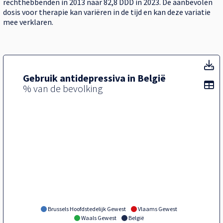
rechthebbenden in 2013 naar 82,8 DDD in 2023. De aanbevolen
dosis voor therapie kan variëren in de tijd en kan deze variatie
mee verklaren.
T
Gebruik antidepressiva in België
To
% van de bevolking
Brussels Hoofdstedelijk Gewest
Vlaams Gewest
Waals Gewest
België