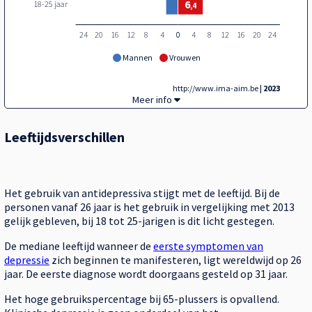
6
18-25 jaar
,4
24
20
16
12
8
4
0
0
4
8
12
16
20
24
Mannen
Vrouwen
http://www.ima-aim.be
| 2023
% gebruikers antidepressiva,
Meer info
Leeftijdsverschillen
Het gebruik van antidepressiva stijgt met de leeftijd. Bij de
personen vanaf 26 jaar is het gebruik in vergelijking met 2013
gelijk gebleven, bij 18 tot 25-jarigen is dit licht gestegen.
De mediane leeftijd wanneer de
eerste symptomen van
depressie
zich beginnen te manifesteren, ligt wereldwijd op 26
jaar. De eerste diagnose wordt doorgaans gesteld op 31 jaar.
Het hoge gebruikspercentage bij 65-plussers is opvallend.