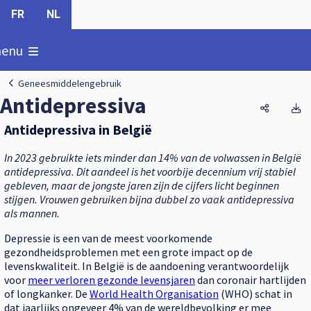
FR
NL
oon
enu
Geneesmiddelengebruik
Antidepressiva
Antidepr
A
Antidepressiva in België
In 2023 gebruikte iets minder dan 14% van de volwassen in België
antidepressiva. Dit aandeel is het voorbije decennium vrij stabiel
gebleven, maar de jongste jaren zijn de cijfers licht beginnen
stijgen. Vrouwen gebruiken bijna dubbel zo vaak antidepressiva
als mannen.
Depressie is een van de meest voorkomende
gezondheidsproblemen met een grote impact op de
levenskwaliteit. In België is de aandoening verantwoordelijk
voor
meer verloren gezonde levensjaren
dan coronair hartlijden
of longkanker. De
World Health Organisation
(WHO) schat in
dat jaarlijks ongeveer 4% van de wereldbevolking er mee