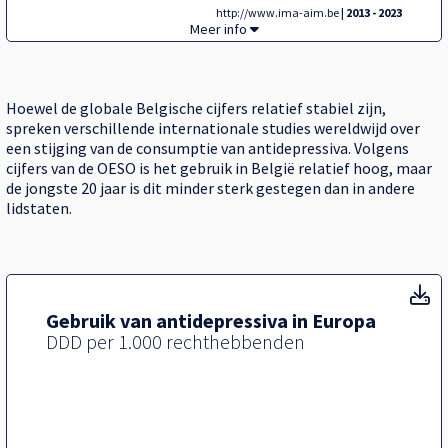
http://www.ima-aim.be
| 2013 - 2023
Tegel,
Meer info
Hoewel de globale Belgische cijfers relatief stabiel zijn,
spreken verschillende internationale studies wereldwijd over
een stijging van de consumptie van antidepressiva. Volgens
cijfers van de OESO is het gebruik in België relatief hoog, maar
de jongste 20 jaar is dit minder sterk gestegen dan in andere
lidstaten.
Ge
Gebruik van antidepressiva in Europa
DDD per 1.000 rechthebbenden