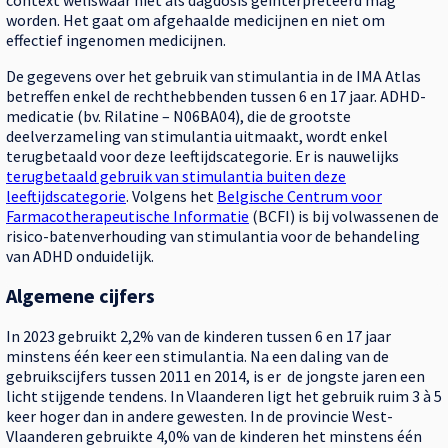
context weliswaar niet als dagdosis geïnterpreteerd mag
worden. Het gaat om afgehaalde medicijnen en niet om
effectief ingenomen medicijnen.
De gegevens over het gebruik van stimulantia in de IMA Atlas
betreffen enkel de rechthebbenden tussen 6 en 17 jaar. ADHD-
medicatie (bv. Rilatine – N06BA04), die de grootste
deelverzameling van stimulantia uitmaakt, wordt enkel
terugbetaald voor deze leeftijdscategorie. Er is nauwelijks
terugbetaald gebruik van stimulantia buiten deze
leeftijdscategorie
. Volgens het
Belgische Centrum voor
Farmacotherapeutische Informatie
(BCFI) is bij volwassenen de
risico-batenverhouding van stimulantia voor de behandeling
van ADHD onduidelijk.
Algemene cijfers
In 2023 gebruikt 2,2% van de kinderen tussen 6 en 17 jaar
minstens één keer een stimulantia. Na een daling van de
gebruikscijfers tussen 2011 en 2014, is er de jongste jaren een
licht stijgende tendens. In Vlaanderen ligt het gebruik ruim 3 à 5
keer hoger dan in andere gewesten. In de provincie West-
Vlaanderen gebruikte 4,0% van de kinderen het minstens één