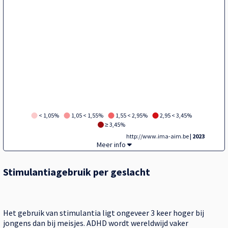
< 1,05%
1,05 < 1,55%
1,55 < 2,95%
2,95 < 3,45%
≥ 3,45%
http://www.ima-aim.be
| 2023
Tegel,
Meer info
Stimulantiagebruik per geslacht
Het gebruik van stimulantia ligt ongeveer 3 keer hoger bij
jongens dan bij meisjes. ADHD wordt wereldwijd vaker