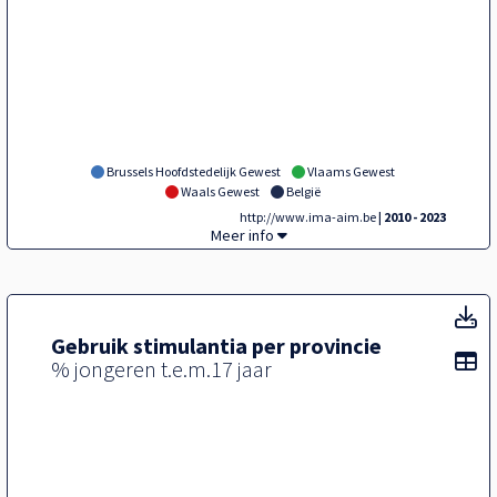
Brussels Hoofdstedelijk Gewest
Vlaams Gewest
Waals Gewest
België
http://www.ima-aim.be
| 2010 - 2023
Tegel,
Meer info
T
Gebruik stimulantia per provincie
To
% jongeren t.e.m.17 jaar