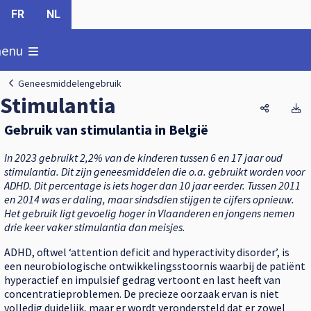
FR
NL
oon
enu
Geneesmiddelengebruik
Stimulantia
Stimulan
S
Gebruik van stimulantia in België
In 2023 gebruikt 2,2% van de kinderen tussen 6 en 17 jaar oud
stimulantia. Dit zijn geneesmiddelen die o.a. gebruikt worden voor
ADHD. Dit percentage is iets hoger dan 10 jaar eerder. Tussen 2011
en 2014 was er daling, maar sindsdien stijgen te cijfers opnieuw.
Het gebruik ligt gevoelig hoger in Vlaanderen en jongens nemen
drie keer vaker stimulantia dan meisjes.
ADHD, oftwel ‘attention deficit and hyperactivity disorder’, is
een neurobiologische ontwikkelingsstoornis waarbij de patiënt
hyperactief en impulsief gedrag vertoont en last heeft van
concentratieproblemen. De precieze oorzaak ervan is niet
volledig duidelijk, maar er wordt verondersteld dat er zowel