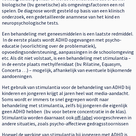
biologische (bv. genetische) als omgevingsfactoren een rol
spelen. De diagnose wordt gesteld op basis van een klinisch
onderzoek, een gedetailleerde anamnese van het kind en
neuropsychologische tests.
Een behandeling met geneesmiddelen is een laatste redmiddel.
In de eerste plaats wordt ADHD opgevangen met psycho-
educatie (voorlichting over de problematiek),
opvoedingsondersteuning, aanpassingen in de schoolomgeving
etc. Als dit niet volstaat, is een behandeling met stimulantia –
in de eerste plaats methylfenidaat (bv. Rilatine, Equasym,
Concerta …) – mogelijk, afhankelijk van eventuele bijkomende
aandoeningen.
Het gebruik van stimulantia voor de behandeling van ADHD bij
kinderen en jongeren krijgt al jaren heel wat media-aandacht.
Soms wordt er immers te snel gegrepen wordt naar
behandeling met stimulantia, zelfs bij jongeren die eigenlijk
geen ADHD hebben (bv. voor betere concentratie in de klas).
Stimulantia worden daarnaast ook
off-label
voorgeschreven in
andere situaties, zoals psycho-affectieve gedragsstoornissen
Hoewel de werking van stimulantia bij jongeren met ADHD is