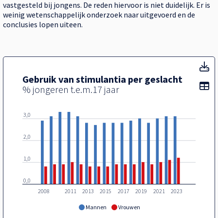
vastgesteld bij jongens. De reden hiervoor is niet duidelijk. Er is
weinig wetenschappelijk onderzoek naar uitgevoerd en de
conclusies lopen uiteen.
Ge
Gebruik van stimulantia per geslacht
To
% jongeren t.e.m.17 jaar
3,0
2,0
1,0
0,0
2008
2011
2013
2015
2017
2019
2021
2023
Mannen
Vrouwen