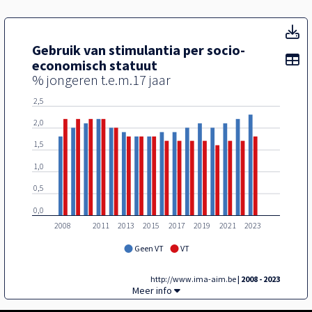
Ge
Gebruik van stimulantia per socio-
To
economisch statuut
% jongeren t.e.m.17 jaar
2,5
2,0
1,5
1,0
0,5
0,0
2008
2011
2013
2015
2017
2019
2021
2023
Geen VT
VT
http://www.ima-aim.be
| 2008 - 2023
Gebruik van stimulantia per socio-economis
Meer info