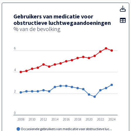
Ge
Gebruikers van medicatie voor
To
obstructieve luchtwegaandoeningen
8
% van de bevolking
6
4
2
0
2008
2010
2012
2014
2016
2018
2020
2022
2024
Occasionele gebruikers van medicatie voor obstructieve luc...