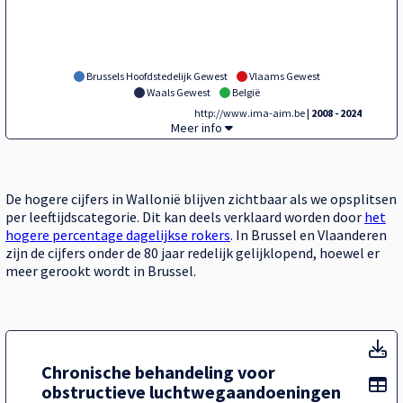
Brussels Hoofdstedelijk Gewest
Vlaams Gewest
Waals Gewest
België
http://www.ima-aim.be
| 2008 - 2024
Tegel,
Meer info
De hogere cijfers in Wallonië blijven zichtbaar als we opsplitsen
per leeftijdscategorie. Dit kan deels verklaard worden door
het
hogere percentage dagelijkse rokers
. In Brussel en Vlaanderen
zijn de cijfers onder de 80 jaar redelijk gelijklopend, hoewel er
meer gerookt wordt in Brussel.
T
Chronische behandeling voor
To
obstructieve luchtwegaandoeningen