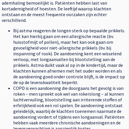
ademhaling bemoeilijkt is. Patiënten hebben last van
kortademigheid of hoesten. De leeftijd waarop klachten
ontstaan en de meest frequente oorzaken zijn echter
verschillend.
Bij astma reageren de longen sterk op bepaalde prikkels.
Het kan hierbij gaan om een allergische reactie (bv.
huisstofmijt of pollen), maar het kan ook gaan om
gevoeligheid voor niet-allergische prikkels (bv. bij
inspanning of rook). De aandoening kent een wisselend
verloop, met longaanvallen bij blootstelling aan de
prikkels. Astma duikt vaak al op in de kindertijd, maar de
klachten kunnen afnemen met het ouder worden en als
de aandoening goed onder controle blijft, is de impact op
de op de levenskwaliteit beperkt.
COPD is een aandoening die doorgaans het gevolg is van
roken – men spreekt ook wel van rokerslong – al kunnen
luchtvervuiling, blootstelling aan irriterende stoffen of
erfelijkheid ook een rol spelen. De aandoening ontstaat
geleidelijk, waarbij de klachten toenemen naarmate de
aandoening vordert of tijdens een longaanval. Patiënten
hebben vaak meerdere chronische aandoeningen en de
levensverwachting is aanzienlijk korter.