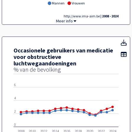
Mannen
Vrouwen
http://www.ima-aim.be
| 2008 - 2024
Chronische gebruikers van medicatie voor
Meer info
Oc
Occasionele gebruikers van medicatie
To
voor obstructieve
luchtwegaandoeningen
% van de bevolking
8
6
4
2
0
2008
2010
2012
2014
2016
2018
2020
2022
2024