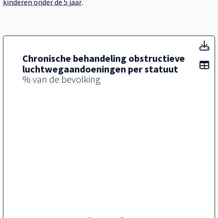
kinderen onder de 5 jaar
.
T
Chronische behandeling obstructieve
To
luchtwegaandoeningen per statuut
% van de bevolking