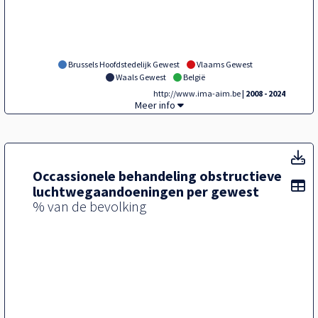
Brussels Hoofdstedelijk Gewest
Vlaams Gewest
Waals Gewest
België
http://www.ima-aim.be
| 2008 - 2024
Tegel,
Meer info
T
Occassionele behandeling obstructieve
To
luchtwegaandoeningen per gewest
% van de bevolking