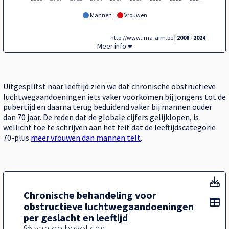
Mannen
Vrouwen
http://www.ima-aim.be
| 2008 - 2024
Occasionele gebruikers van medicatie voo
Meer info
Uitgesplitst naar leeftijd zien we dat chronische obstructieve
luchtwegaandoeningen iets vaker voorkomen bij jongens tot de
pubertijd en daarna terug beduidend vaker bij mannen ouder
dan 70 jaar. De reden dat de globale cijfers gelijklopen, is
wellicht toe te schrijven aan het feit dat de leeftijdscategorie
70-plus
meer vrouwen dan mannen telt
.
T
Chronische behandeling voor
To
obstructieve luchtwegaandoeningen
per geslacht en leeftijd
% van de bevolking