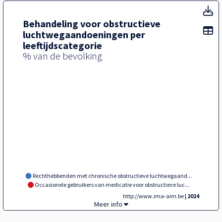
T
Behandeling voor obstructieve
To
luchtwegaandoeningen per
leeftijdscategorie
% van de bevolking
Rechthebbenden met chronische obstructieve luchtwegaand...
Occasionele gebruikers van medicatie voor obstructieve luc...
http://www.ima-aim.be
| 2024
Tegel,
Meer info