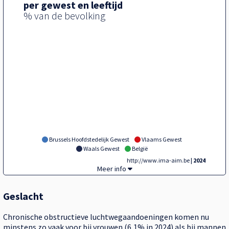
per gewest en leeftijd
% van de bevolking
Brussels Hoofdstedelijk Gewest
Vlaams Gewest
Waals Gewest
België
http://www.ima-aim.be
| 2024
Tegel,
Meer info
Geslacht
Chronische obstructieve luchtwegaandoeningen komen nu
minstens zo vaak voor bij vrouwen (6,1% in 2024) als bij mannen