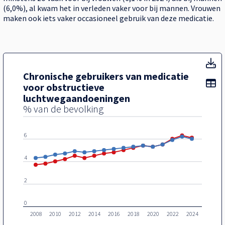
(6,0%), al kwam het in verleden vaker voor bij mannen. Vrouwen
maken ook iets vaker occasioneel gebruik van deze medicatie.
Ch
Chronische gebruikers van medicatie
To
voor obstructieve
luchtwegaandoeningen
% van de bevolking
8
6
4
2
0
2008
2010
2012
2014
2016
2018
2020
2022
2024