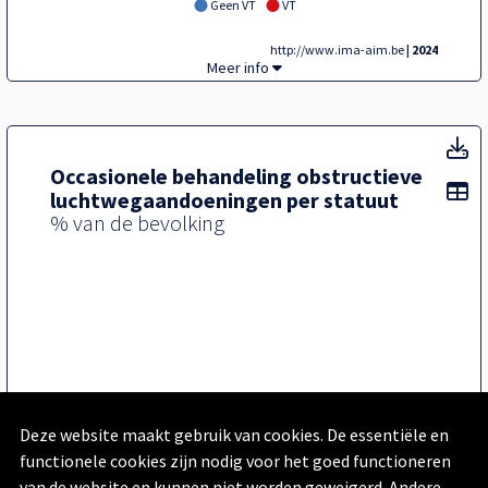
Geen VT
VT
http://www.ima-aim.be
| 2024
Tegel,
Meer info
T
Occasionele behandeling obstructieve
To
luchtwegaandoeningen per statuut
% van de bevolking
Deze website maakt gebruik van cookies. De essentiële en
functionele cookies zijn nodig voor het goed functioneren
van de website en kunnen niet worden geweigerd. Andere